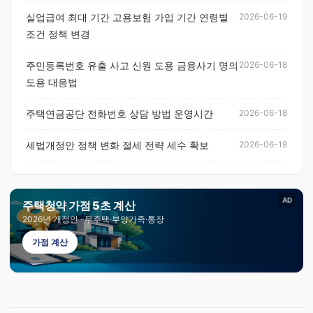
실업급여 최대 기간 고용보험 가입 기간 연령별
2026-06-19
조건 정책 변경
주민등록번호 유출 사고 신원 도용 금융사기 명의
2026-06-18
도용 대응법
주택연금공단 전화번호 상담 방법 운영시간
2026-06-18
세법개정안 정책 변화 절세 전략 세수 확보
2026-06-18
AD
주택청약 가점 5초 계산
2026년 개정안 · 무주택·부양가족·통장
가점 계산