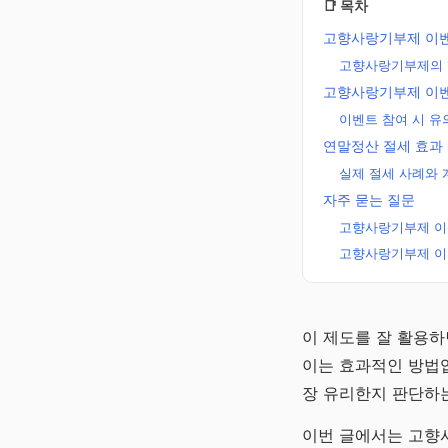
📑 목차
고향사랑기부제 이벤
고향사랑기부제의 
고향사랑기부제 이벤
이벤트 참여 시 
연말정산 절세 효과
실제 절세 사례와 
자주 묻는 질문
고향사랑기부제 이벤
고향사랑기부제 이벤
노후준비 연금
이 제도를 잘 활용하
알리미
이는 효과적인 방법입
국민·퇴직·개인·주택
장 유리한지 판단하는
로 만드는 평생 월급
이번 글에서는 고향사
채널 바로가기