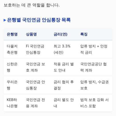
보호하는 데 큰 역할을 합니다.
은행별 국민연금 안심통장 목록
은행명
상품명
금리(연)
특징
다올저
Fi 국민연금
최고 3.3%
압류 방지 + 안정
축은행
안심통장
(세전)
적 금리
신한은
국민연금 보
적용 금리 별
국민연금공단 협
행
호 계좌
도 안내
력 계좌
우리은
국민연금 안
금리 협의 후
압류 방지, 수급권
행
심통장
결정
보호
KEB하
국민연금 전
금리 별도 안
법적 보호 강화 서
나은행
용 계좌
내
비스 포함