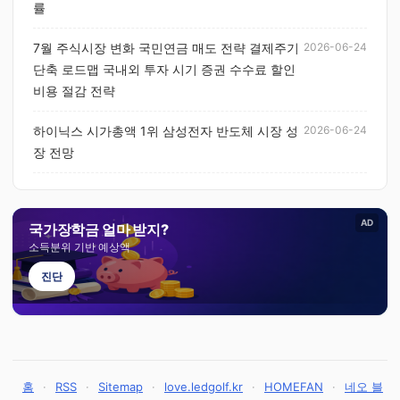
률
7월 주식시장 변화 국민연금 매도 전략 결제주기
2026-06-24
단축 로드맵 국내외 투자 시기 증권 수수료 할인
비용 절감 전략
하이닉스 시가총액 1위 삼성전자 반도체 시장 성
2026-06-24
장 전망
AD
국가장학금 얼마 받지?
소득분위 기반 예상액
진단
홈
·
RSS
·
Sitemap
·
love.ledgolf.kr
·
HOMEFAN
·
네오 블