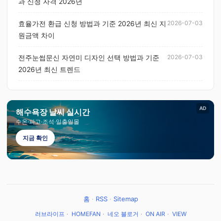
과 신청 자격 2026년
효율가전 환급 신청 방법과 기준 2026년 최신 지
2026-07-03
원금액 차이
전주눈썹문신 자연미 디자인 선택 방법과 기준
2026-07-03
2026년 최신 트렌드
AD
해수욕장 날씨 실시간
수온·파고·조석·일출일몰
지금 확인
홈
·
RSS
·
Sitemap
러브라이프
·
HOMEFAN
·
네오 블로거
·
ON AIR
·
VIEW