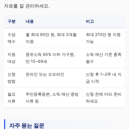
자료를 잘 관리하세요.
구분
내용
비고
수당
월 최대 90만 원, 최대 3개월
최대 270만 원 지원
액수
지원
가능
지원
중위소득 60% 이하 가구원,
소득·재산 기준 충족
대상
만 15~69세
필수
신청
온라인 또는 오프라인
신청 후 1~2주 내 지
방법
급 시작
필요
주민등록등본, 소득·재산 증빙
신청 전에 미리 준비
서류
서류 등
하세요
자주 묻는 질문