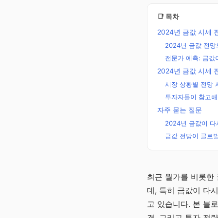
📑 목차
2024년 금값 시세
2024년 금값 전망
전문가 예측: 금값이
2024년 금값 시세
시장 상황별 전망
투자자들이 참고해
자주 묻는 질문
2024년 금값이 다
금값 전망이 글로벌
주정차단속알
최근 월가를 비롯한
미 바로가기
데, 특히 금값이 다시
주정차단속 10분 전 
고 있습니다. 본 블
자 알림 · 완전 무료
경, 그리고 투자 전