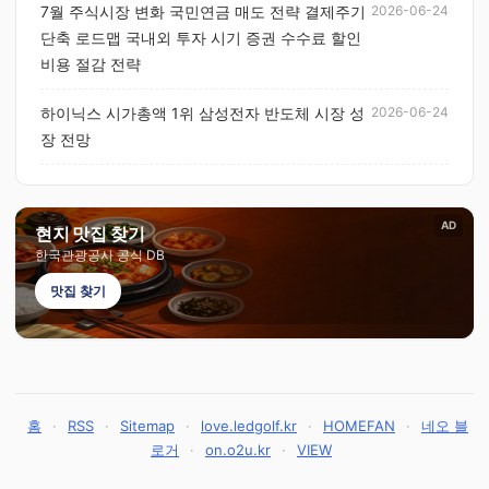
7월 주식시장 변화 국민연금 매도 전략 결제주기
2026-06-24
단축 로드맵 국내외 투자 시기 증권 수수료 할인
비용 절감 전략
하이닉스 시가총액 1위 삼성전자 반도체 시장 성
2026-06-24
장 전망
AD
현지 맛집 찾기
한국관광공사 공식 DB
맛집 찾기
홈
·
RSS
·
Sitemap
·
love.ledgolf.kr
·
HOMEFAN
·
네오 블
로거
·
on.o2u.kr
·
VIEW