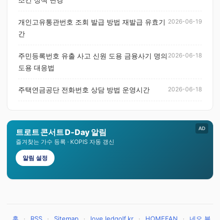
개인고유통관번호 조회 발급 방법 재발급 유효기
2026-06-19
간
주민등록번호 유출 사고 신원 도용 금융사기 명의
2026-06-18
도용 대응법
주택연금공단 전화번호 상담 방법 운영시간
2026-06-18
AD
트로트 콘서트 D-Day 알림
즐겨찾는 가수 등록 · KOPIS 자동 갱신
알림 설정
홈
·
RSS
·
Sitemap
·
love.ledgolf.kr
·
HOMEFAN
·
네오 블