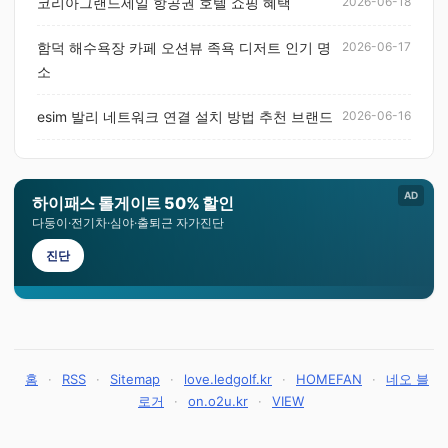
코리아그랜드세일 항공권 호텔 쇼핑 혜택
2026-06-18
함덕 해수욕장 카페 오션뷰 족욕 디저트 인기 명
2026-06-17
소
esim 발리 네트워크 연결 설치 방법 추천 브랜드
2026-06-16
AD
하이패스 톨게이트 50% 할인
다둥이·전기차·심야·출퇴근 자가진단
진단
홈
·
RSS
·
Sitemap
·
love.ledgolf.kr
·
HOMEFAN
·
네오 블
로거
·
on.o2u.kr
·
VIEW