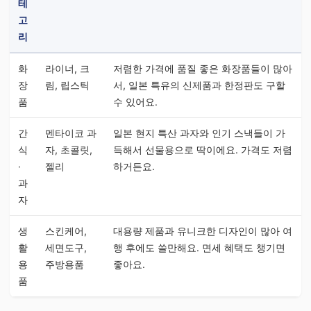
테
고
리
화
라이너, 크
저렴한 가격에 품질 좋은 화장품들이 많아
장
림, 립스틱
서, 일본 특유의 신제품과 한정판도 구할
품
수 있어요.
간
멘타이코 과
일본 현지 특산 과자와 인기 스낵들이 가
식
자, 초콜릿,
득해서 선물용으로 딱이에요. 가격도 저렴
·
젤리
하거든요.
과
자
생
스킨케어,
대용량 제품과 유니크한 디자인이 많아 여
활
세면도구,
행 후에도 쓸만해요. 면세 혜택도 챙기면
용
주방용품
좋아요.
품