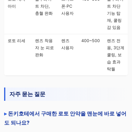
아이
트 차단,
폰·PC
트 차단
충혈 완화
사용자
기능 탑
재, 쿨링
감 있음
로토 리세
렌즈 착용
렌즈
400~500
렌즈 전
자 눈 피로
사용자
용, 3단계
완화
쿨링, 보
습 효과
탁월
자주 묻는 질문
돈키호테에서 구매한 로토 안약을 맨눈에 바로 넣어
도 되나요?