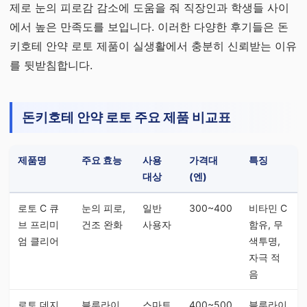
제로 눈의 피로감 감소에 도움을 줘 직장인과 학생들 사이
에서 높은 만족도를 보입니다. 이러한 다양한 후기들은 돈
키호테 안약 로토 제품이 실생활에서 충분히 신뢰받는 이유
를 뒷받침합니다.
돈키호테 안약 로토 주요 제품 비교표
제품명
주요 효능
사용
가격대
특징
대상
(엔)
로토 C 큐
눈의 피로,
일반
300~400
비타민 C
브 프리미
건조 완화
사용자
함유, 무
엄 클리어
색투명,
자극 적
음
로토 데지
블루라이
스마트
400~500
블루라이