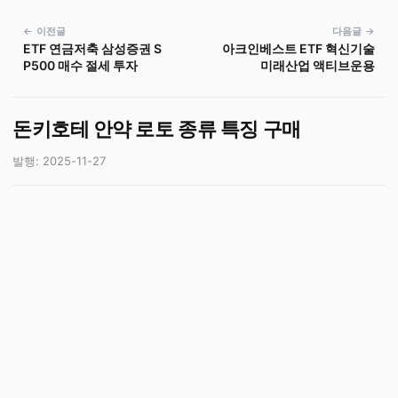
← 이전글
다음글 →
ETF 연금저축 삼성증권 S
아크인베스트 ETF 혁신기술
P500 매수 절세 투자
미래산업 액티브운용
돈키호테 안약 로토 종류 특징 구매
발행: 2025-11-27