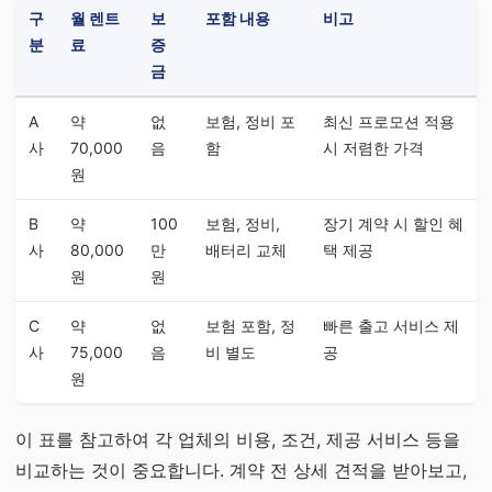
구
월 렌트
보
포함 내용
비고
분
료
증
금
A
약
없
보험, 정비 포
최신 프로모션 적용
사
70,000
음
함
시 저렴한 가격
원
B
약
100
보험, 정비,
장기 계약 시 할인 혜
사
80,000
만
배터리 교체
택 제공
원
원
C
약
없
보험 포함, 정
빠른 출고 서비스 제
사
75,000
음
비 별도
공
원
이 표를 참고하여 각 업체의 비용, 조건, 제공 서비스 등을
비교하는 것이 중요합니다. 계약 전 상세 견적을 받아보고,