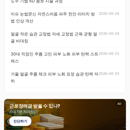
도우 기법 6D 콤보 시술 과정
이슈 눈썹문신 자연스러움 파주 천안 리터치 방
2026-06-24
법 인상 개선
얼굴 작은 습관 교정법 자세 교정법 근육 균형 얼
2026-06-24
굴 비대칭
30대 직장인 주름 고민 피부 노화 피부 탄력 스트
2026-06-23
레스
거울 얼굴 주름 체크 피부 노화 표정 습관 탄력 저
2026-06-23
하
AD
근로장려금 받을 수 있나?
자격 1분 자가진단
진단하기