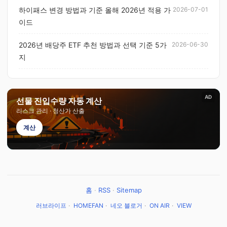
하이패스 변경 방법과 기준 올해 2026년 적용 가
2026-07-01
이드
2026년 배당주 ETF 추천 방법과 선택 기준 5가
2026-06-30
지
AD
선물 진입수량 자동 계산
리스크 관리 · 청산가 산출
계산
홈
·
RSS
·
Sitemap
러브라이프
·
HOMEFAN
·
네오 블로거
·
ON AIR
·
VIEW