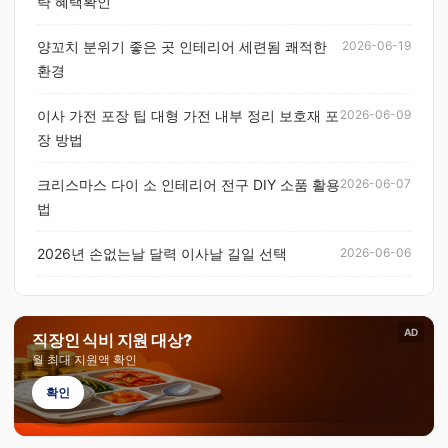
략 혜택확인
양꼬치 분위기 좋은 곳 인테리어 세련됨 쾌적한
2026-06-19
환경
이사 가전 포장 팁 대형 가전 내부 정리 보호재 포
2026-06-09
장 방법
크리스마스 다이 소 인테리어 전구 DIY 소품 활용
2026-06-07
법
2026년 손없는날 달력 이사날 길일 선택
2026-06-06
AD
직장인 식비 지원 대상?
월 최대 지원액 확인
확인