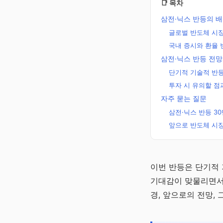
📑 목차
삼전·닉스 반등의 
글로벌 반도체 시
국내 증시와 환율 
삼전·닉스 반등 전망
단기적 기술적 반
투자 시 유의할 점
자주 묻는 질문
삼전·닉스 반등 3
앞으로 반도체 시장
주정차단속알
이번 반등은 단기적 
미 바로가기
기대감이 맞물리면서 
주정차단속 10분 전 
경, 앞으로의 전망,
자 알림 · 완전 무료
채널 바로가기