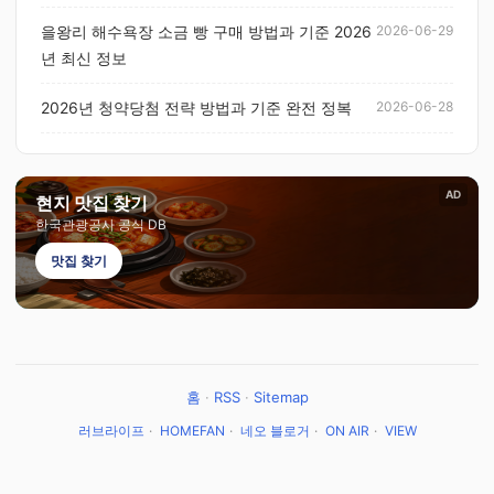
을왕리 해수욕장 소금 빵 구매 방법과 기준 2026
2026-06-29
년 최신 정보
2026년 청약당첨 전략 방법과 기준 완전 정복
2026-06-28
AD
현지 맛집 찾기
한국관광공사 공식 DB
맛집 찾기
홈
·
RSS
·
Sitemap
러브라이프
·
HOMEFAN
·
네오 블로거
·
ON AIR
·
VIEW