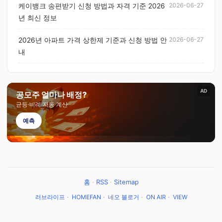
케이뱅크 송편받기 신청 방법과 자격 기준 2026
2026-06-27
년 최신 정보
2026년 아파트 가격 상한제 기준과 신청 방법 안
2026-06-27
내
AD
공모주 얼마나 배정?
균등·비례 자동 계산
예측
홈
·
RSS
·
Sitemap
러브라이프
·
HOMEFAN
·
네오 블로거
·
ON AIR
·
VIEW