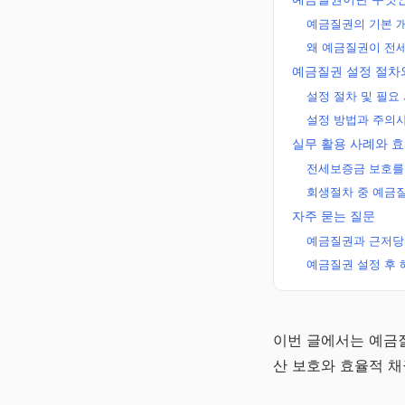
예금질권의 기본 
왜 예금질권이 전
예금질권 설정 절차
설정 절차 및 필요
설정 방법과 주의
실무 활용 사례와 
전세보증금 보호를
회생절차 중 예금질
자주 묻는 질문
예금질권과 근저당
예금질권 설정 후 
노후준비 연금
이번 글에서는 예금질
알리미
산 보호와 효율적 채
국민·퇴직·개인·주택
로 만드는 평생 월급