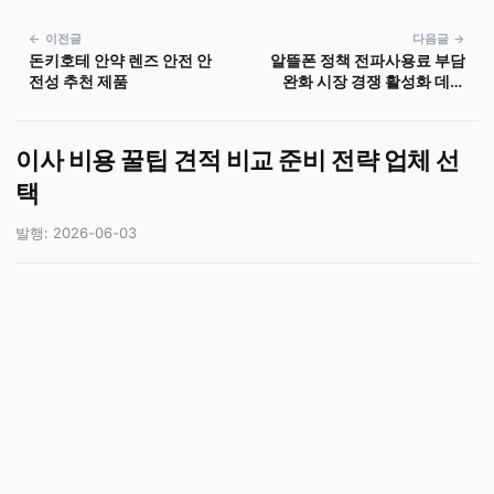
← 이전글
다음글 →
돈키호테 안약 렌즈 안전 안
알뜰폰 정책 전파사용료 부담
전성 추천 제품
완화 시장 경쟁 활성화 데이
터 무제한 요금제 통신비 절
감 방안
이사 비용 꿀팁 견적 비교 준비 전략 업체 선
택
발행: 2026-06-03