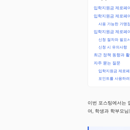
입학지원금 제로페이
입학지원금 제로페이
사용 가능한 가맹점
입학지원금 제로페이
신청 절차와 필요
신청 시 유의사항
최근 정책 동향과 활
자주 묻는 질문
입학지원금 제로페
포인트를 사용하려
노후준비 연금
이번 포스팅에서는 입
알리미
여, 학생과 학부모님
국민·퇴직·개인·주택
로 만드는 평생 월급