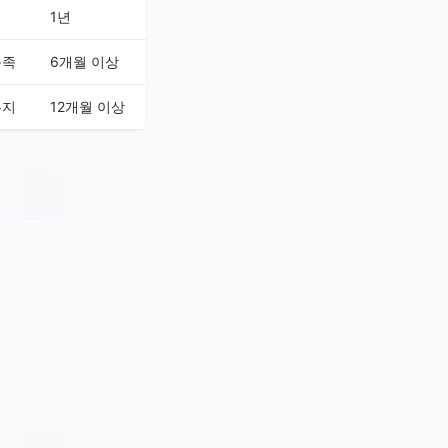
시
1년
충족
6개월 이상
유지
12개월 이상