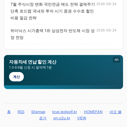
7월 주식시장 변화 국민연금 매도 전략 결제주기
2026-06-24
단축 로드맵 국내외 투자 시기 증권 수수료 할인
비용 절감 전략
하이닉스 시가총액 1위 삼성전자 반도체 시장 성
2026-06-24
장 전망
AD
자동차세 연납 할인 계산
1·3·6·9월 신청 시 절약액 1분
계산
홈
·
RSS
·
Sitemap
·
love.ledgolf.kr
·
HOMEFAN
·
네오 블
로거
·
on.o2u.kr
·
VIEW