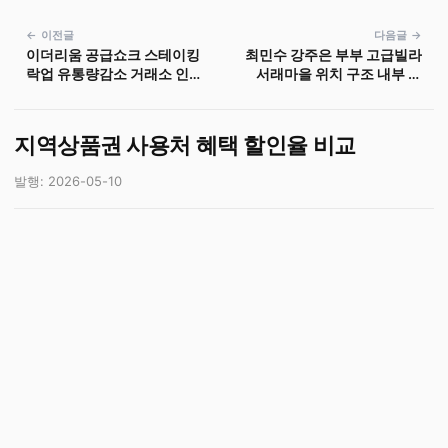
← 이전글
다음글 →
이더리움 공급쇼크 스테이킹
최민수 강주은 부부 고급빌라
락업 유통량감소 거래소 인출
서래마을 위치 구조 내부 설
시장수급
계
지역상품권 사용처 혜택 할인율 비교
발행: 2026-05-10