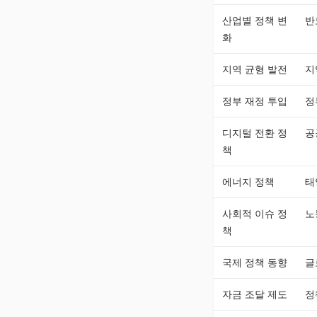
산업별 정책 변
반
화
지역 균형 발전
지
정부 재정 투입
정
디지털 전환 정
공
책
에너지 정책
태
사회적 이슈 정
노
책
국제 정책 동향
글
자금 조달 제도
정