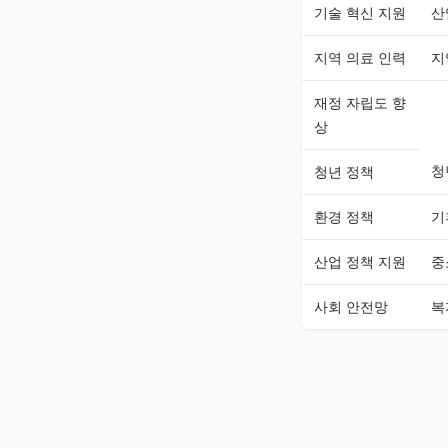
기술 혁신 지원
산
지역 의료 인력
지
재정 자립도 향
상
청
청년 정책
환경 정책
기
산업 정책 지원
중
사회 안전망
복