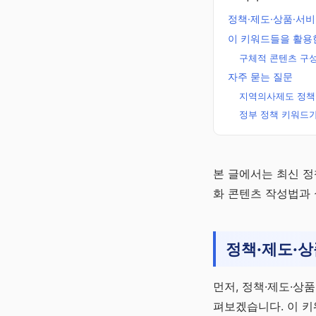
정책·제도·상품·서비
이 키워드들을 활용한
구체적 콘텐츠 구
자주 묻는 질문
지역의사제도 정책
정부 정책 키워드
주정차단속알
본 글에서는 최신 정
미 바로가기
화 콘텐츠 작성법과
주정차단속 10분 전 
자 알림 · 완전 무료
채널 바로가기
정책·제도·상
먼저, 정책·제도·상
펴보겠습니다. 이 키