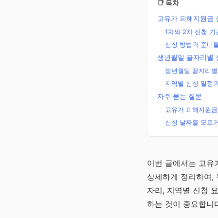
📑 목차
고유가 피해지원금 
1차와 2차 신청 
신청 방법과 준비
생년월일 끝자리별 
생년월일 끝자리별
지역별 신청 일정과
자주 묻는 질문
고유가 피해지원금
신청 날짜를 모르거
주정차단속알
이번 글에서는 고유
미 바로가기
상세하게 정리하여, 
주정차단속 10분 전 
자리, 지역별 신청 
자 알림 · 완전 무료
하는 것이 중요합니다
채널 바로가기