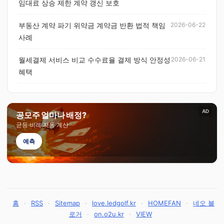
임대료 상승 제한 계약 갱신 보호
부동산 계약 파기 위약금 계약금 반환 법적 책임
2026-06-22
사례
월세결제 서비스 비교 수수료율 결제 방식 안정성
2026-06-21
혜택
AD
공모주 얼마나 배정?
균등·비례 자동 계산
예측
홈
·
RSS
·
Sitemap
·
love.ledgolf.kr
·
HOMEFAN
·
네오 블
로거
·
on.o2u.kr
·
VIEW