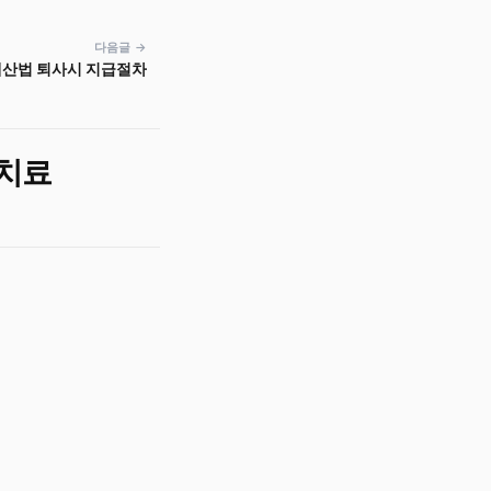
다음글 →
계산법 퇴사시 지급절차
 치료