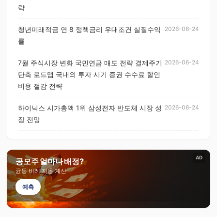
략
청년미래적금 연 8 정책금리 우대조건 실질수익
2026-06-24
률
7월 주식시장 변화 국민연금 매도 전략 결제주기
2026-06-24
단축 로드맵 국내외 투자 시기 증권 수수료 할인
비용 절감 전략
하이닉스 시가총액 1위 삼성전자 반도체 시장 성
2026-06-24
장 전망
AD
공모주 얼마나 배정?
균등·비례 자동 계산
예측