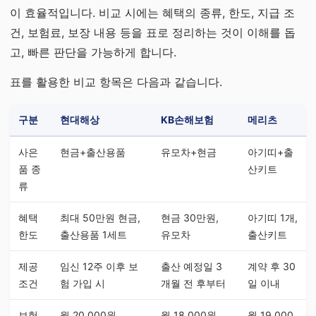
이 효율적입니다. 비교 시에는 혜택의 종류, 한도, 지급 조
건, 보험료, 보장 내용 등을 표로 정리하는 것이 이해를 돕
고, 빠른 판단을 가능하게 합니다.
표를 활용한 비교 항목은 다음과 같습니다.
구분
현대해상
KB손해보험
메리츠
사은
현금+출산용품
유모차+현금
아기띠+출
품 종
산키트
류
혜택
최대 50만원 현금,
현금 30만원,
아기띠 1개,
한도
출산용품 1세트
유모차
출산키트
제공
임신 12주 이후 보
출산 예정일 3
계약 후 30
조건
험 가입 시
개월 전 후부터
일 이내
보험
월 20,000원
월 18,000원
월 19,000