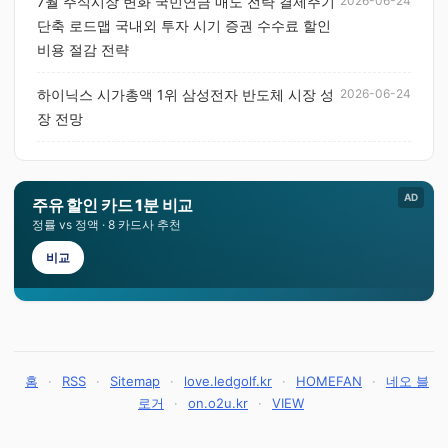
7월 주식시장 변화 국민연금 매도 전략 결제주기
2026-06-24
단축 로드맵 국내외 투자 시기 증권 수수료 할인
비용 절감 전략
하이닉스 시가총액 1위 삼성전자 반도체 시장 성
2026-06-24
장 전망
AD
주유 할인 카드 1분 비교
정률 vs 정액 · 8 카드사 추천
비교
홈
·
RSS
·
Sitemap
·
love.ledgolf.kr
·
HOMEFAN
·
네오 블
로거
·
on.o2u.kr
·
VIEW