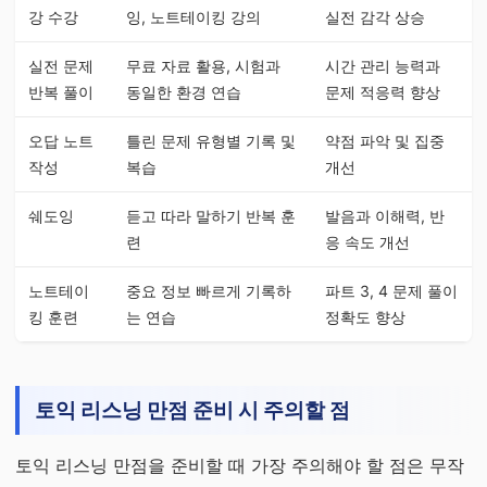
강 수강
잉, 노트테이킹 강의
실전 감각 상승
실전 문제
무료 자료 활용, 시험과
시간 관리 능력과
반복 풀이
동일한 환경 연습
문제 적응력 향상
오답 노트
틀린 문제 유형별 기록 및
약점 파악 및 집중
작성
복습
개선
쉐도잉
듣고 따라 말하기 반복 훈
발음과 이해력, 반
련
응 속도 개선
노트테이
중요 정보 빠르게 기록하
파트 3, 4 문제 풀이
킹 훈련
는 연습
정확도 향상
토익 리스닝 만점 준비 시 주의할 점
토익 리스닝 만점을 준비할 때 가장 주의해야 할 점은 무작