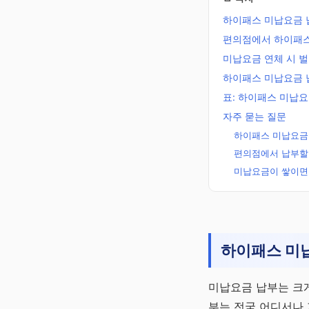
하이패스 미납요금 
편의점에서 하이패스
미납요금 연체 시 
하이패스 미납요금 
표: 하이패스 미납
자주 묻는 질문
하이패스 미납요금
편의점에서 납부할
미납요금이 쌓이면
노후준비 연금
하이패스 미
알리미
국민·퇴직·개인·주택
로 만드는 평생 월급
미납요금 납부는 크게
부는 전국 어디서나 
채널 바로가기