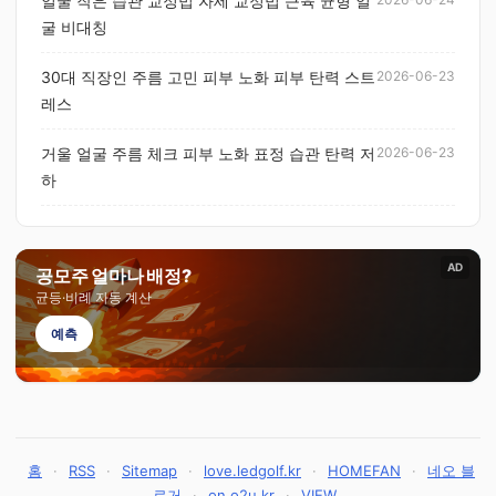
얼굴 작은 습관 교정법 자세 교정법 근육 균형 얼
굴 비대칭
30대 직장인 주름 고민 피부 노화 피부 탄력 스트
2026-06-23
레스
거울 얼굴 주름 체크 피부 노화 표정 습관 탄력 저
2026-06-23
하
AD
공모주 얼마나 배정?
균등·비례 자동 계산
예측
홈
·
RSS
·
Sitemap
·
love.ledgolf.kr
·
HOMEFAN
·
네오 블
로거
·
on.o2u.kr
·
VIEW