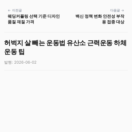
← 이전글
다음글 →
웨딩커플링 선택 기준 디자인
백신 정책 변화 안전성 부작
품질 재질 가격
용 접종 대상
허벅지 살 빼는 운동법 유산소 근력운동 하체
운동 팁
발행: 2026-06-02