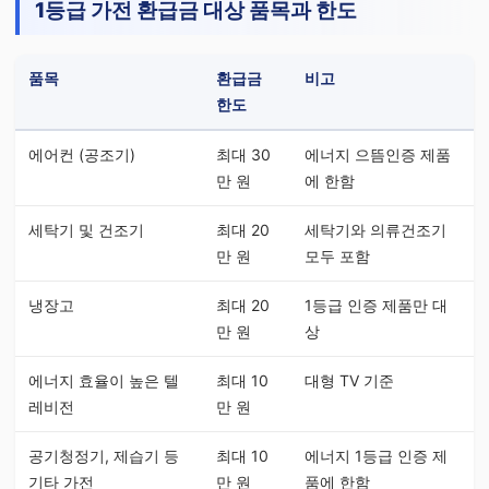
1등급 가전 환급금 대상 품목과 한도
품목
환급금
비고
한도
에어컨 (공조기)
최대 30
에너지 으뜸인증 제품
만 원
에 한함
세탁기 및 건조기
최대 20
세탁기와 의류건조기
만 원
모두 포함
냉장고
최대 20
1등급 인증 제품만 대
만 원
상
에너지 효율이 높은 텔
최대 10
대형 TV 기준
레비전
만 원
공기청정기, 제습기 등
최대 10
에너지 1등급 인증 제
기타 가전
만 원
품에 한함