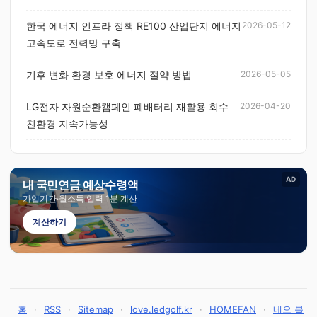
한국 에너지 인프라 정책 RE100 산업단지 에너지
2026-05-12
고속도로 전력망 구축
기후 변화 환경 보호 에너지 절약 방법
2026-05-05
LG전자 자원순환캠페인 폐배터리 재활용 회수
2026-04-20
친환경 지속가능성
AD
내 국민연금 예상수령액
가입기간·월소득 입력 1분 계산
계산하기
홈
·
RSS
·
Sitemap
·
love.ledgolf.kr
·
HOMEFAN
·
네오 블