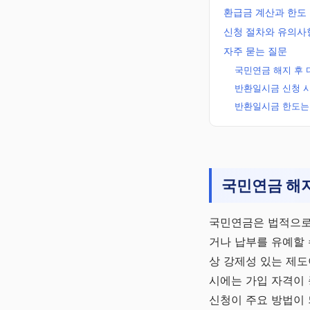
환급금 계산과 한도
신청 절차와 유의사
자주 묻는 질문
국민연금 해지 후 
반환일시금 신청 시
반환일시금 한도는
노후준비 연금
국민연금 해지
알리미
국민·퇴직·개인·주택
로 만드는 평생 월급
국민연금은 법적으로
거나 납부를 유예할 
채널 바로가기
상 강제성 있는 제도
시에는 가입 자격이 
신청이 주요 방법이 