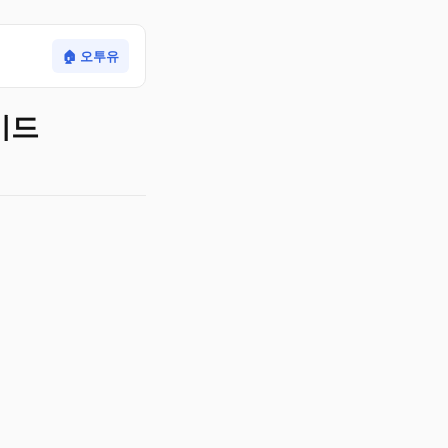
🏠 오투유
이드