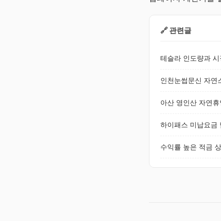
🔗 관련글
테슬라 인도량과 시장
인천눈썹문신 자연스
아산 영인산 자연휴양
하이패스 미납요금 납
수익률 높은 적금 상
근로장려금
받을 수 있나?