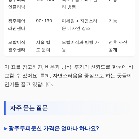
인클리닉
리 병행
광주헤어
90~130
미세침 + 자연스러
가능
라인센터
운 디자인 강조
모발이식
시술 별
모발이식과 병행 가
전후 사진
광주센터
도 문의
능
공개
이 표를 참고하면, 비용과 방식, 후기의 신뢰도를 한눈에 비
교할 수 있어요. 특히, 자연스러움을 중점으로 하는 곳들이
인기를 끌고 있답니다.
자주 묻는 질문
광주두피문신 가격은 얼마나 하나요?