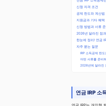
연금 IRP 소득공제란
신청 자격 조건
공제 한도와 계산법
지원금과 기타 혜택
신청 방법과 서류 
2026년 달라진 점
한눈에 정리! 연금 I
자주 묻는 질문
IRP 소득공제 한
어떤 서류를 준비
2026년에 달라진
주정차단속알
연금 IRP 
미 바로가기
주정차단속 10분 전 
자 알림 · 완전 무료
연금 IRP는 개인형