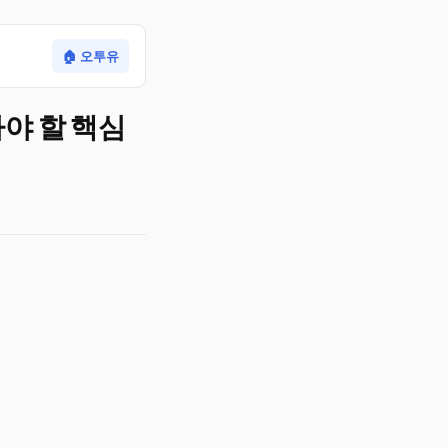
🏠 오투유
아야 할 핵심