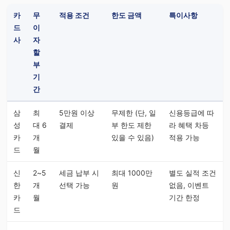
카
무
적용 조건
한도 금액
특이사항
드
이
사
자
할
부
기
간
삼
최
5만원 이상
무제한 (단, 일
신용등급에 따
성
대 6
결제
부 한도 제한
라 혜택 차등
카
개
있을 수 있음)
적용 가능
드
월
신
2~5
세금 납부 시
최대 1000만
별도 실적 조건
한
개
선택 가능
원
없음, 이벤트
카
월
기간 한정
드