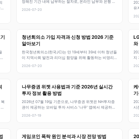
정해진 기간 내에 납부하는 절차로, 온라인 납부와 은행 방
의
20
문, 카드 결제 등 다양한 방
사,
유
2026-07-20
하
20
효기
청년회의소 가입 자격과 신청 방법 2026 기준
L
알아보기
와
을
한국청년회의소(한국JC)는 만 19세부터 39세 이하 청년들
20
온라
이 지역사회 발전과 리더십 함양을 위해 활동하는 비영리
지
단체예요. 1915년 미국 미
글
2026-07-20
20
석
나무증권 위젯 사용법과 기준 2026년 실시간
케
투자 정보 활용 방법
기
 복
2026년 07월 19일 기준으로, 나무증권 위젯은 NH투자증
20
 시
권이 제공하는 모바일 투자 서비스 '나무' 앱에서 제공하는
시
핵심 기능이에요. 홈 화
았어
2026-07-19
20
법
게임코인 폭락 원인 분석과 시장 전망 방법
2