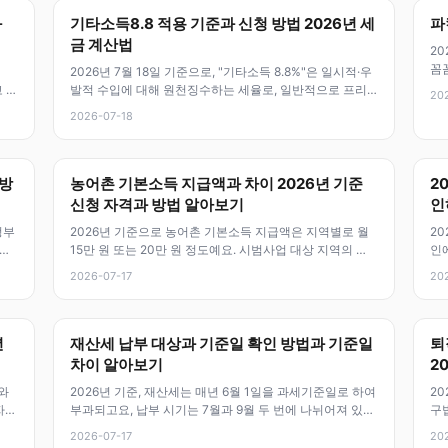
과
기타소득8.8 적용 기준과 신청 방법 2026년 세
파
금 계산법
20
꼼꼼
2026년 7월 18일 기준으로, "기타소득 8.8%"은 일시적·우
일
 있
발적 수입에 대해 원천징수하는 세율로, 일반적으로 프리
20
랜서 강연료, 컨설팅,
2026-07-18
 방
농어촌 기본소득 지급액과 차이 2026년 기준
2
신청 자격과 방법 알아보기
인
정부
2026년 기준으로 농어촌 기본소득 지급액은 지역별로 월
20
역할
15만 원 또는 20만 원 정도예요. 시범사업 대상 지역의 지
인에
급액과 자격조건, 신청방법
·공
2026-07-17
20
년
재산세 납부 대상과 기준일 확인 방법과 기준일
퇴
차이 알아보기
2
와
2026년 기준, 재산세는 매년 6월 1일을 과세기준일로 하여
20
자들
부과되고요, 납부 시기는 7월과 9월 두 번에 나뉘어져 있어
구
요. 특히, 과세기준일
동
2026-07-17
20