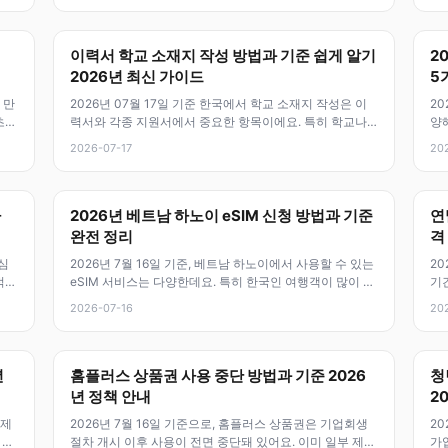
이력서 학교 소재지 작성 방법과 기준 쉽게 알기
2
2026년 최신 가이드
5
 만
2026년 07월 17일 기준 한국에서 학교 소재지 작성은 이
20
초등
력서와 각종 지원서에서 중요한 항목이에요. 특히 학교나
양해
기관의 위치를 정확히 표기하
수
2026-07-17
20
자
2026년 베트남 하노이 eSIM 신청 방법과 기준
연
완전 정리
격
심
2026년 7월 16일 기준, 베트남 하노이에서 사용할 수 있는
20
적
eSIM 서비스는 다양한데요. 특히 한국인 여행객이 많이 찾
기간
는 베트남 eSIM은
돼요
2026-07-16
20
년
홈플러스 상품권 사용 중단 방법과 기준 2026
청
년 정책 안내
2
 제
2026년 7월 16일 기준으로, 홈플러스 상품권은 기업회생
20
 제
절차 개시 이후 사용이 전면 중단돼 있어요. 이미 일부 제휴
가