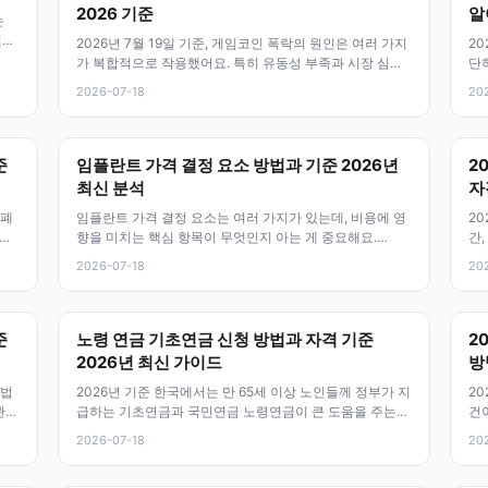
2026 기준
알
는
변화
2026년 7월 19일 기준, 게임코인 폭락의 원인은 여러 가지
20
가 복합적으로 작용했어요. 특히 유동성 부족과 시장 심리
단
악화, 그리고 특정 정책
신
2026-07-18
20
준
임플란트 가격 결정 요소 방법과 기준 2026년
2
최신 분석
자
 폐
임플란트 가격 결정 요소는 여러 가지가 있는데, 비용에 영
20
요.
향을 미치는 핵심 항목이 무엇인지 아는 게 중요해요.
간
2026년 7월 18일 기준으로는
산
2026-07-18
20
준
노령 연금 기초연금 신청 방법과 자격 기준
2
2026년 최신 가이드
방
 법
2026년 기준 한국에서는 만 65세 이상 노인들께 정부가 지
20
관련
급하는 기초연금과 국민연금 노령연금이 큰 도움을 주는
건
제도예요. 둘 다 노후 소득
를
2026-07-18
20