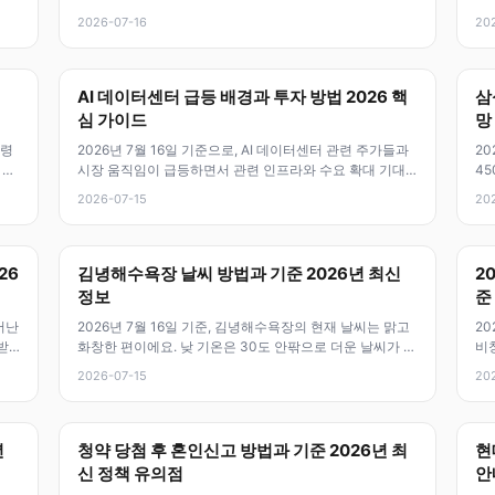
처와 온라인 사용처에서 결
다
2026-07-16
20
AI 데이터센터 급등 배경과 투자 방법 2026 핵
삼
심 가이드
망
보령
2026년 7월 16일 기준으로, AI 데이터센터 관련 주가들과
20
 해
시장 움직임이 급등하면서 관련 인프라와 수요 확대 기대
45
가 높아지고 있어요. 최근
외
2026-07-15
20
26
김녕해수욕장 날씨 방법과 기준 2026년 최신
2
정보
준
어난
2026년 7월 16일 기준, 김녕해수욕장의 현재 날씨는 맑고
20
받
화창한 편이에요. 낮 기온은 30도 안팎으로 더운 날씨가 계
비
속되고 있으며, 바람은
원
2026-07-15
20
년
청약 당첨 후 혼인신고 방법과 기준 2026년 최
현
신 정책 유의점
안