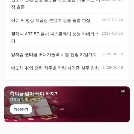
장 흐름
이슈 AI 영상 저품질 콘텐츠 검증 슬롭 현상
2026-06-24
갤럭시 A37 5G 출시 디스플레이 성능 카메라 가
2026-06-20
격
양자컴 퀀티넘 IPO 기술력 시장 전망 기업가치
2026-06-19
반도체 취업 전략 직무별 역량 자격증 실무 경험
2026-06-18
AD
축의금 얼마 해야 하지?
관계별 적정 금액 즉시
계산하기