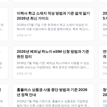
이력서 학교 소재지 작성 방법과 기준 쉽게 알기
2
2026년 최신 가이드
5
 만
2026년 07월 17일 기준 한국에서 학교 소재지 작성은 이
20
초등
력서와 각종 지원서에서 중요한 항목이에요. 특히 학교나
양해
기관의 위치를 정확히 표기하
수
2026-07-17
20
자
2026년 베트남 하노이 eSIM 신청 방법과 기준
연
완전 정리
격
심
2026년 7월 16일 기준, 베트남 하노이에서 사용할 수 있는
20
적
eSIM 서비스는 다양한데요. 특히 한국인 여행객이 많이 찾
기간
는 베트남 eSIM은
돼요
2026-07-16
20
년
홈플러스 상품권 사용 중단 방법과 기준 2026
청
년 정책 안내
2
 제
2026년 7월 16일 기준으로, 홈플러스 상품권은 기업회생
20
 제
절차 개시 이후 사용이 전면 중단돼 있어요. 이미 일부 제휴
가