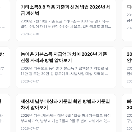
과
기타소득8.8 적용 기준과 신청 방법 2026년 세
파
금 계산법
20
꼼꼼
2026년 7월 18일 기준으로, "기타소득 8.8%"은 일시적·우
일
 있
발적 수입에 대해 원천징수하는 세율로, 일반적으로 프리
20
랜서 강연료, 컨설팅,
2026-07-18
 방
농어촌 기본소득 지급액과 차이 2026년 기준
2
신청 자격과 방법 알아보기
인
정부
2026년 기준으로 농어촌 기본소득 지급액은 지역별로 월
20
역할
15만 원 또는 20만 원 정도예요. 시범사업 대상 지역의 지
인에
급액과 자격조건, 신청방법
·공
2026-07-17
20
년
재산세 납부 대상과 기준일 확인 방법과 기준일
퇴
차이 알아보기
2
와
2026년 기준, 재산세는 매년 6월 1일을 과세기준일로 하여
20
자들
부과되고요, 납부 시기는 7월과 9월 두 번에 나뉘어져 있어
구
요. 특히, 과세기준일
동
2026-07-17
20