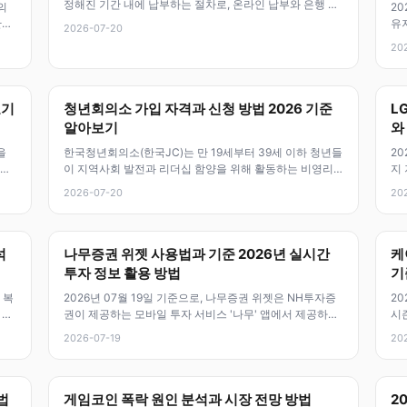
정해진 기간 내에 납부하는 절차로, 온라인 납부와 은행 방
의
20
문, 카드 결제 등 다양한 방
사,
유
2026-07-20
하
20
효기
청년회의소 가입 자격과 신청 방법 2026 기준
L
알아보기
와
을
한국청년회의소(한국JC)는 만 19세부터 39세 이하 청년들
20
온라
이 지역사회 발전과 리더십 함양을 위해 활동하는 비영리
지
단체예요. 1915년 미국 미
글
2026-07-20
20
석
나무증권 위젯 사용법과 기준 2026년 실시간
케
투자 정보 활용 방법
기
 복
2026년 07월 19일 기준으로, 나무증권 위젯은 NH투자증
20
 시
권이 제공하는 모바일 투자 서비스 '나무' 앱에서 제공하는
시
핵심 기능이에요. 홈 화
았어
2026-07-19
20
법
게임코인 폭락 원인 분석과 시장 전망 방법
2