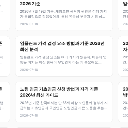
2026 기준
알
는
변화
2026년 7월 19일 기준, 게임코인 폭락의 원인은 여러 가지
20
가 복합적으로 작용했어요. 특히 유동성 부족과 시장 심리
단
악화, 그리고 특정 정책
신
2026-07-18
20
준
임플란트 가격 결정 요소 방법과 기준 2026년
2
최신 분석
자
 폐
임플란트 가격 결정 요소는 여러 가지가 있는데, 비용에 영
20
요.
향을 미치는 핵심 항목이 무엇인지 아는 게 중요해요.
간
2026년 7월 18일 기준으로는
산
2026-07-18
20
준
노령 연금 기초연금 신청 방법과 자격 기준
2
2026년 최신 가이드
방
 법
2026년 기준 한국에서는 만 65세 이상 노인들께 정부가 지
20
관련
급하는 기초연금과 국민연금 노령연금이 큰 도움을 주는
건
제도예요. 둘 다 노후 소득
를
2026-07-18
20