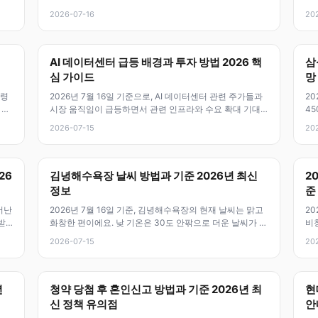
처와 온라인 사용처에서 결
다
2026-07-16
20
AI 데이터센터 급등 배경과 투자 방법 2026 핵
삼
심 가이드
망
보령
2026년 7월 16일 기준으로, AI 데이터센터 관련 주가들과
20
 해
시장 움직임이 급등하면서 관련 인프라와 수요 확대 기대
45
가 높아지고 있어요. 최근
외
2026-07-15
20
26
김녕해수욕장 날씨 방법과 기준 2026년 최신
2
정보
준
어난
2026년 7월 16일 기준, 김녕해수욕장의 현재 날씨는 맑고
20
받
화창한 편이에요. 낮 기온은 30도 안팎으로 더운 날씨가 계
비
속되고 있으며, 바람은
원
2026-07-15
20
년
청약 당첨 후 혼인신고 방법과 기준 2026년 최
현
신 정책 유의점
안